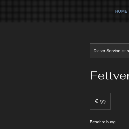
HOME
Dieser Service ist 
Fettve
99
Euro
€ 99
Beschreibung