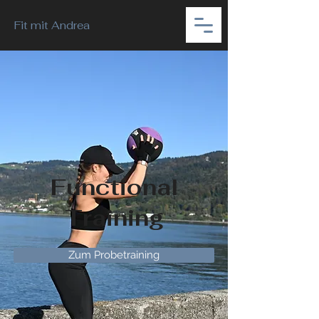
Fit mit
Andrea
Functional
Training
Zum Probetraining