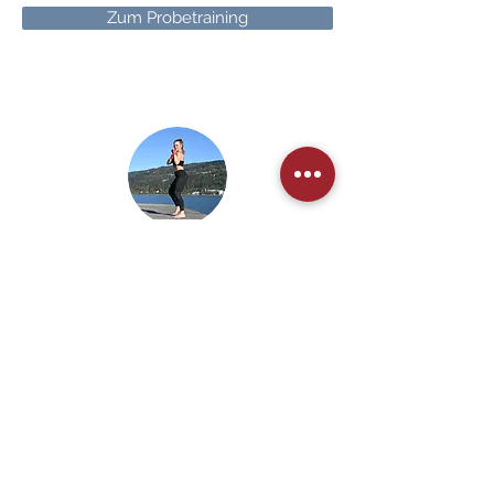
Zum Probetraining
Ich freue mich auf dich!
Andrea Mitgutsch
Fit mit Andrea
Outdoor-Indoor